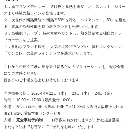
１．
新ブランドデビュー： 透け感と遮熱を両立した「スカット」シリー
ズより待望の新ラインが登場します。
２．
次世代の断熱機能： 断熱率50%を誇る「バリアジュエル50」を超え
る、驚異の断熱性能を持つ新ブランドを発表いたします。
３．
高機能ドレープ： 特殊素材をサンドし、熱を遮断する独自のドレー
プカーテンをご提案。
４．
多彩なブランド展開： 人気の北欧ブランドや、弊社コレクション
「サンコレ」の最新ラインナップを展示いたします。
これからの長くて暑い夏を乗り切るためのソリューションを、ぜひ会場
にてご体感ください。
皆さまのご来場を心よりお待ちしております。
開催概要会期： 2026年4月22日（水）・23日（木）・24日（金）
時間： 10:00 〜 17:00（最終受付 16:00）
会場： サンコロナ小田 大阪本社 4F 〒541-0053 大阪府大阪市中央区本
町2丁目1-6 堺筋本町センタービル
入場：
完全事前予約制
お手数をおかけしますが、弊社担当営業、
または下記までお電話にてご予約をお願いいたします。