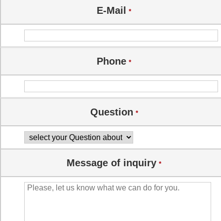
E-Mail
*
Phone
*
Question
*
Message of inquiry
*