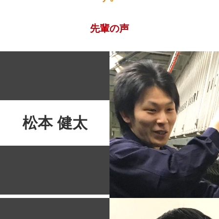
先輩の声
松本 健太