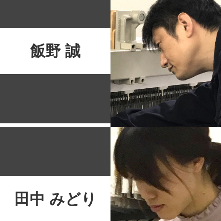
飯野 誠
田中 みどり