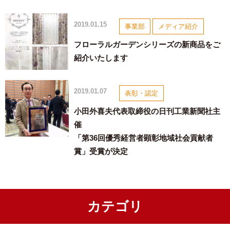
2019.01.15
事業部
メディア紹介
フローラルガーデンシリーズの新商品をご
紹介いたします
2019.01.07
表彰・認定
小田外喜夫代表取締役の日刊工業新聞社主
催
「第36回優秀経営者顕彰地域社会貢献者
賞」受賞が決定
カテゴリ