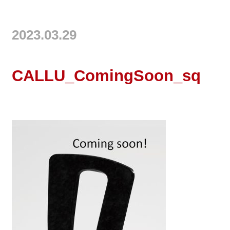
2023.03.29
CALLU_ComingSoon_sq